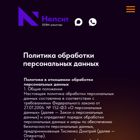
SEO продвижение сайта
Политика обработки
SEO оптимизация
персональных данных
Контекстная и таргетированная реклама
Разработка и создание сайта
Поддержка сайта
Политика в отношении обработки
Они все должны ссылаться на текущую страницу.
персональных данных
1. Общие положения
Настоящая политика обработки персональных
данных составлена в соответствии с
требованиями Федерального закона от
27.07.2006. № 152-ФЗ «О персональных
данных» (далее — Закон о персональных
данных) и определяет порядок обработки
персональных данных и меры по обеспечению
безопасности персональных данных,
предпринимаемые Тисленко Дмитрий (далее —
Оператор).