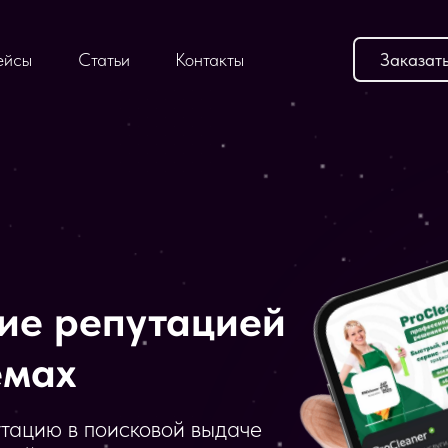
ейсы
Cтатьи
Контакты
Заказат
ие репутацией
емах
тацию в поисковой выдаче