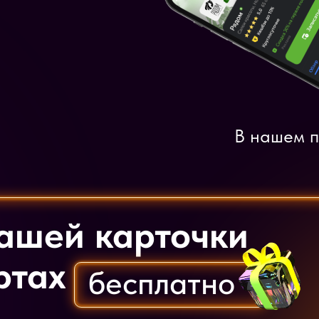
В нашем п
ашей карточки
ртах
бесплатно