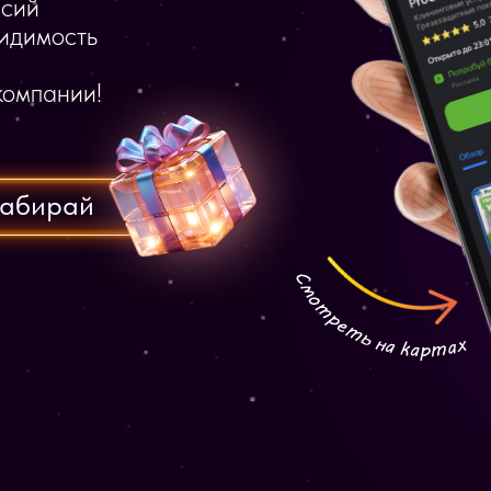
рсий
видимость
компании!
абирай