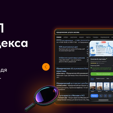
П
декса
одя
.