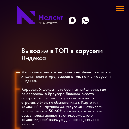
SEO продвижение сайта
О нас
Выводим в ТОП в карусели
SEO оптимизация
Яндекса
Контекстная и таргетированная реклама
Разработка и создание сайта
Поддержка сайта
Мы продвигаем вас не только на Яндекс картах и
Они все должны ссылаться на текущую страницу.
Яндекс навигаторе, выводя в топ, но и в Карусели
Яндекса.
Карусель Яндекса - это бесплатный директ, где
по запросам в браузере Яндекса вместо
невзрачных сайтов теперь показываются
огромные блоки с объявлениями. Карточки
компаний с картинками, услугами и отзывами
переманивают 50-60% трафика, так как они
сразу представляют всю информацию о
компании, необходимую для потенциального
клиента.